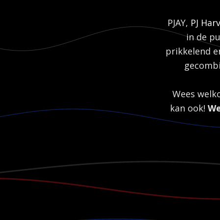
PJAY,
PJ Har
in de pu
prikkelend e
gecombin
Wees welko
kan ook!
We